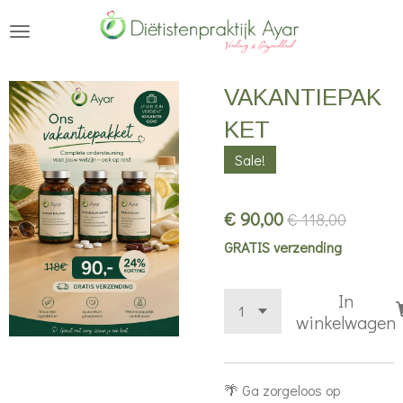
Ga
direct
naar
VAKANTIEPAK
de
hoofdinhoud
KET
Sale!
€ 90,00
€ 118,00
GRATIS verzending
In
winkelwagen
🌴 Ga zorgeloos op