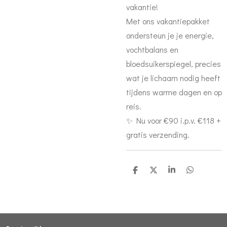
vakantie!
Met ons vakantiepakket
ondersteun je je energie,
vochtbalans en
bloedsuikerspiegel, precies
wat je lichaam nodig heeft
tijdens warme dagen en op
reis.
✨ Nu voor €90 i.p.v. €118 +
gratis verzending.
D
D
S
D
e
e
h
e
l
e
a
l
e
l
r
e
n
e
n