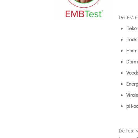
De EMB-t
Tekor
Toxis
Horm
Darm
Voeds
Energ
Viral
pH-ba
De test 