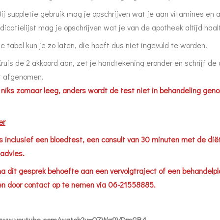
Bij suppletie gebruik mag je opschrijven wat je aan vitamines en
dicatielijst mag je opschrijven wat je van de apotheek altijd haal
e tabel kun je zo laten, die hoeft dus niet ingevuld te worden.
Kruis de 2 akkoord aan, zet je handtekening eronder en schrijf d
t afgenomen.
 niks zomaar leeg, anders wordt de test niet in behandeling ge
er
is inclusief een bloedtest, een consult van 30 minuten met de diët
advies.
na dit gesprek behoefte aan een vervolgtraject of een behandelpl
n door contact op te nemen via 06-21558885.
/www.youtube.com/watch?v=QZWq9VDmGB4