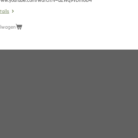
tails
elwagen