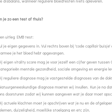
e disbalans, wanneer reguliere bloedtesten niets opleveren.
 je zo een test af thuis?
ren uitleg EMB test:
ul je eigen gegevens in. Vul rechts boven bij 'code capillair buisje
armee je het bloed hebt opgevangen.
ij eigen vitality score mag je voor jezelf een cijfer geven tussen 
categorieën mentale gezondheid, sociale omgeving en energie lev
Bij reguliere diagnose mag je vastgestelde diagnoses van de dokt
Natuurgeneeskundige diagnose moeten wij invullen. Kun je na dat
ons doorsturen zodat wij kunnen aangeven wat je daar moet opsc
ij actuele klachten moet je opschrijven wat je nu en de afgelopen
lemen, duizeligheid, moeilijke stoelgang en etc zijn.