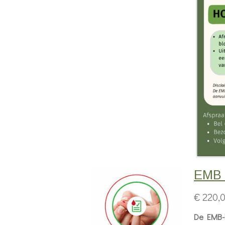
EMB
€ 220,
De EMB-b