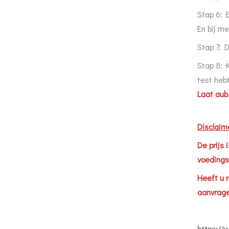
Stap 6: 
En bij me
Stap 7: D
Stap 8: 
test heb
Laat aub
Disclaim
De prijs 
voedings
Heeft u 
aanvrage
https:/