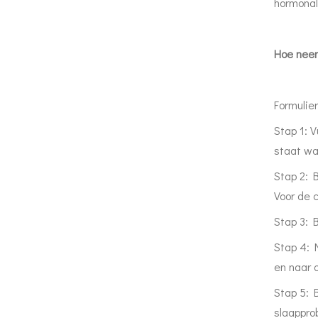
hormonal
Hoe neem
Formulie
Stap 1: V
staat wa
Stap 2: B
Voor de 
Stap 3: 
Stap 4: 
en naar 
Stap 5: B
slaapprob