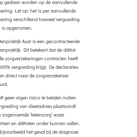
ep gedaan worden op de aanvullende
kering. Let op: het is per aanvullende
kering verschillend hoeveel vergoeding
n is opgenomen.
stenpraktijk Ayar is een gecontracteerde
tenpraktijk. Dit betekent dat de diëtist
lle zorgverzekeringen contracten heeft
100% vergoeding krijgt. De declaraties
n direct naar de zorgverzekeraar
uurd.
ft geen eigen risico te betalen indien
rgoeding van dieetadvies plaatsvindt
e zogenoemde ‘ketenzorg’ waar
rtsen en diëtisten onder kunnen vallen.
s bijvoorbeeld het geval bij de diagnose