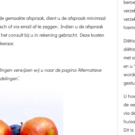
bero
verze
de gemaakte afspraak, dient u de afspraak minimaal
verze
isch of via email af te zeggen. Indien u de afspraak
hieri
n het consult bij u in rekening gebracht. Deze kosten
Diëti
keraar.
diëtis
met a
en u 
ingen verwijzen wij u naar de pagina ‘Alternatieve
worde
delingen’.
gest
U hoe
de ve
via d
huisa
Dit i