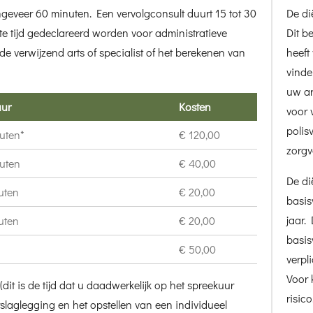
 ongeveer 60 minuten. Een vervolgconsult duurt 15 tot 30
De dië
e tijd gedeclareerd worden voor administratieve
Dit b
 verwijzend arts of specialist of het berekenen van
heeft
vinde
uw ar
uur
Kosten
voor 
polis
uten*
€ 120,00
zorgv
uten
€ 40,00
De di
uten
€ 20,00
basis
jaar.
uten
€ 20,00
basis
€ 50,00
verpl
Voor 
(dit is de tijd dat u daadwerkelijk op het spreekuur
risic
laglegging en het opstellen van een individueel