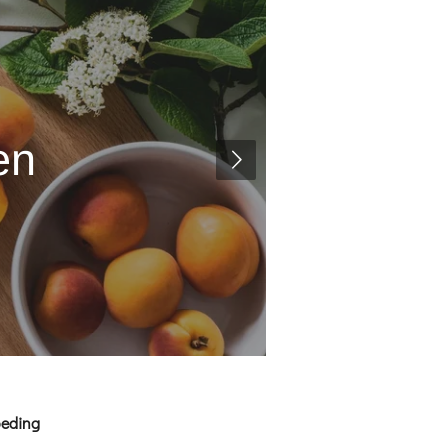
en
oeding