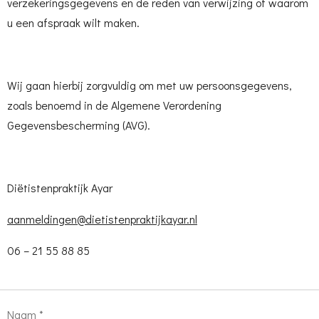
verzekeringsgegevens
en de reden van verwijzing of waarom
u een afspraak wilt maken.
Wij gaan hierbij zorgvuldig om met uw persoonsgegevens,
zoals
benoemd in de Algemene Verordening
Gegevensbescherming (AVG).
Di
ë
tistenpraktijk Ayar
aanmeldingen@dietistenpraktijkayar.nl
06 – 21 55 88 85
Naam *